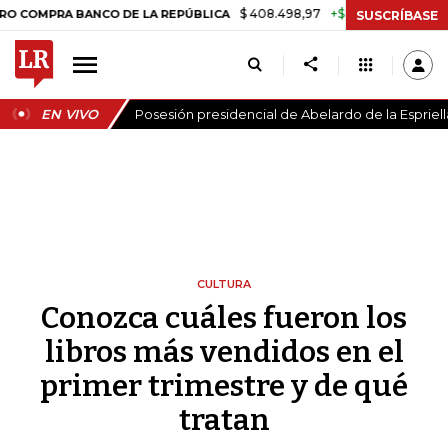
$ 408.498,97
+$ 8.753,81
+2,19%
 BANCO DE LA REPÚBLICA
TASA 
SUSCRÍBASE
EN VIVO
Posesión presidencial de Abelardo de la Espriell
CULTURA
Conozca cuáles fueron los
libros más vendidos en el
primer trimestre y de qué
tratan