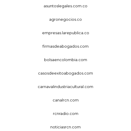
asuntoslegales.com.co
agronegocios.co
empresas.larepublica.co
firmasdeabogados.com
bolsaencolombia.com
casosdeexitoabogados.com
carnavalindustriacultural.com
canalrcn.com
rcnradio.com
noticiasrcn.com