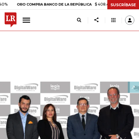
$ 408.498,97
+$ 8.753,81
+2,1
ORO COMPRA BANCO DE LA REPÚBLICA
SUSCRÍBASE