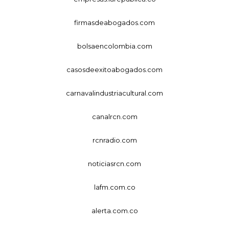
firmasdeabogados.com
bolsaencolombia.com
casosdeexitoabogados.com
carnavalindustriacultural.com
canalrcn.com
rcnradio.com
noticiasrcn.com
lafm.com.co
alerta.com.co