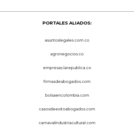
PORTALES ALIADOS:
asuntoslegales.com.co
agronegocios.co
empresas.larepublica.co
firmasdeabogados.com
bolsaencolombia.com
casosdeexitoabogados.com
carnavalindustriacultural.com