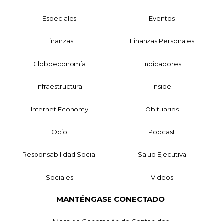
Especiales
Eventos
Finanzas
Finanzas Personales
Globoeconomía
Indicadores
Infraestructura
Inside
Internet Economy
Obituarios
Ocio
Podcast
Responsabilidad Social
Salud Ejecutiva
Sociales
Videos
MANTÉNGASE CONECTADO
Mesa de Generación de Contenidos