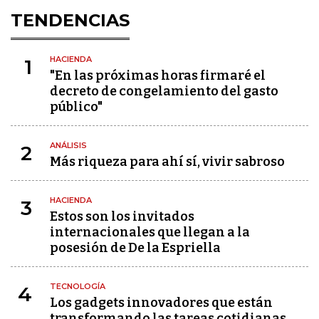
TENDENCIAS
HACIENDA
1
"En las próximas horas firmaré el
decreto de congelamiento del gasto
público"
ANÁLISIS
2
Más riqueza para ahí sí, vivir sabroso
HACIENDA
3
Estos son los invitados
internacionales que llegan a la
posesión de De la Espriella
TECNOLOGÍA
4
Los gadgets innovadores que están
transformando las tareas cotidianas