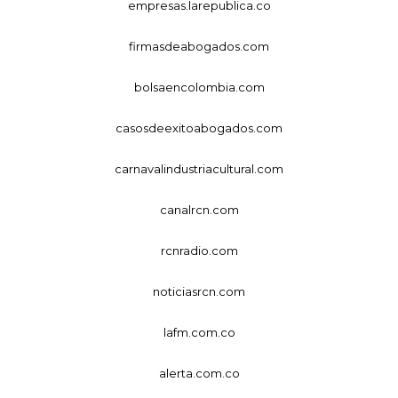
empresas.larepublica.co
firmasdeabogados.com
bolsaencolombia.com
casosdeexitoabogados.com
carnavalindustriacultural.com
canalrcn.com
rcnradio.com
noticiasrcn.com
lafm.com.co
alerta.com.co