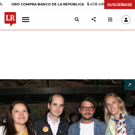
$ 408.498,97
+$ 8.753,81
+2,19%
O COMPRA BANCO DE LA REPÚBLICA
SUSCRÍBASE