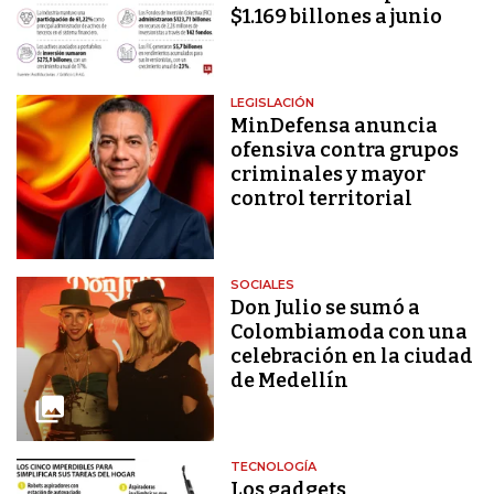
$1.169 billones a junio
LEGISLACIÓN
MinDefensa anuncia
ofensiva contra grupos
criminales y mayor
control territorial
SOCIALES
Don Julio se sumó a
Colombiamoda con una
celebración en la ciudad
de Medellín
TECNOLOGÍA
Los gadgets