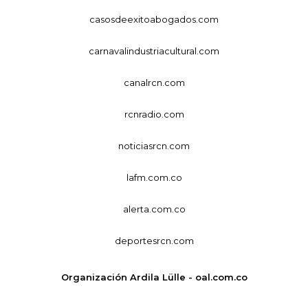
casosdeexitoabogados.com
carnavalindustriacultural.com
canalrcn.com
rcnradio.com
noticiasrcn.com
lafm.com.co
alerta.com.co
deportesrcn.com
Organización Ardila Lülle - oal.com.co