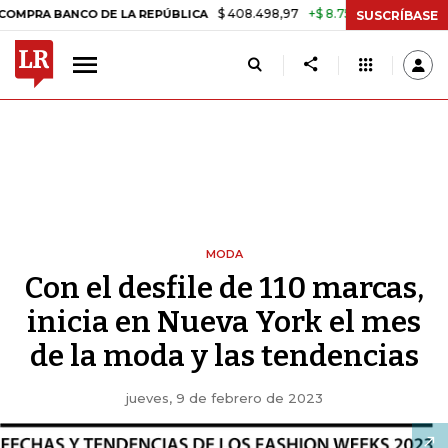
$ 408.498,97
+$ 8.753,81
+2,19%
NCO DE LA REPÚBLICA
TASA DE
SUSCRÍBASE
MODA
Con el desfile de 110 marcas,
inicia en Nueva York el mes
de la moda y las tendencias
jueves, 9 de febrero de 2023