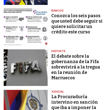
BANCOS
Conozca los seis pasos
que usted debe seguir si
quiere solicitar un
crédito este curso
DEPORTE
El debate sobre la
gobernanza de la Fifa
sobrevivirá a la tregua
en la reunión de
Marruecos
JUDICIAL
La Procuraduría
intervino en sanción
que iba a imponer la