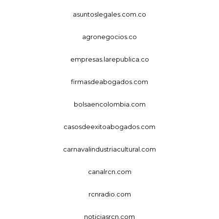
asuntoslegales.com.co
agronegocios.co
empresas.larepublica.co
firmasdeabogados.com
bolsaencolombia.com
casosdeexitoabogados.com
carnavalindustriacultural.com
canalrcn.com
rcnradio.com
noticiasrcn.com