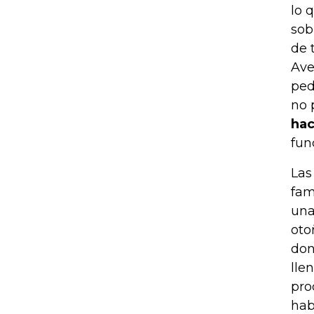
lo 
sob
de 
Ave
ped
no 
hac
fun
Las
fam
una
oto
don
lle
pro
hab