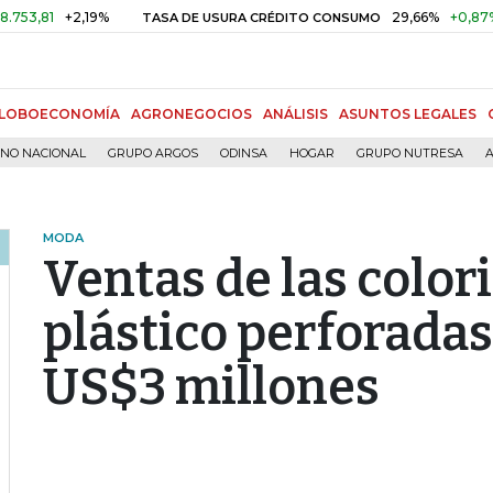
+2,19%
29,66%
+0,87%
+3,0
TASA DE USURA CRÉDITO CONSUMO
LOBOECONOMÍA
AGRONEGOCIOS
ANÁLISIS
ASUNTOS LEGALES
RNO NACIONAL
GRUPO ARGOS
ODINSA
HOGAR
GRUPO NUTRESA
A
MODA
Ventas de las color
plástico perforada
US$3 millones