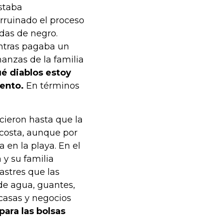
staba
arruinado el proceso
das de negro.
entras pagaba un
anzas de la familia
é diablos estoy
ento.
En términos
ieron hasta que la
 costa, aunque por
en la playa. En el
 y su familia
astres que las
 de agua, guantes,
casas y negocios
ara las bolsas