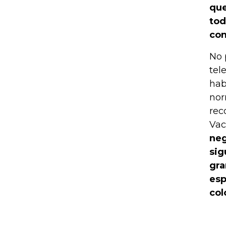
que
tod
con
No 
tel
hab
nor
rec
Vac
neg
sig
gra
esp
col