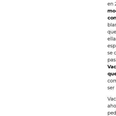
en 
mod
com
bla
que
ell
esp
se 
pas
Vac
que
com
ser 
Vac
aho
ped