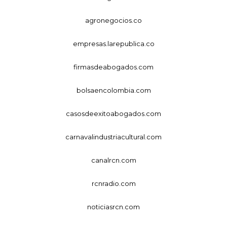
agronegocios.co
empresas.larepublica.co
firmasdeabogados.com
bolsaencolombia.com
casosdeexitoabogados.com
carnavalindustriacultural.com
canalrcn.com
rcnradio.com
noticiasrcn.com