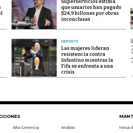
Superservicios estima
s
que usuarios han pagado
el
$24,9 billones por obras
inconclusas
DEPORTE
Las mujeres lideran
resistencia contra
Infantino mientras la
Fifa se enfrenta a una
crisis
CCIONES
MANT
Alta Gerencia
Análisis
Mesa d