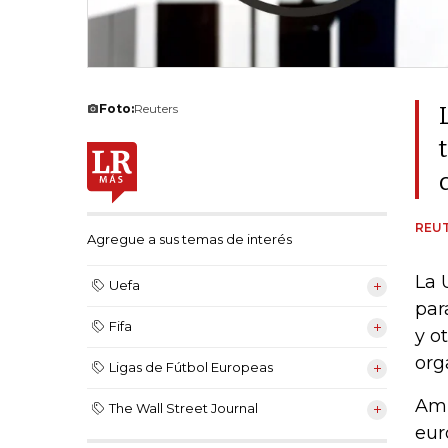
Foto:
Reuters
REU
Agregue a sus temas de interés
La 
Uefa
par
Fifa
y o
org
Ligas de Fútbol Europeas
Amb
The Wall Street Journal
eur