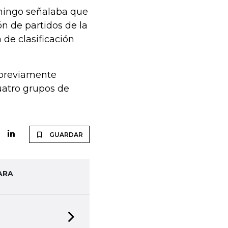
omingo señalaba que
ón de partidos de la
de clasificación
 previamente
uatro grupos de
GUARDAR
ARA
Next slide