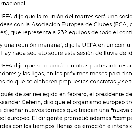
ernacional.
UEFA dijo que la reunión del martes será una sesi
ideas con la Asociación Europea de Clubes (ECA, p
lés), que representa a 232 equipos de todo el cont
y una reunión mañana", dijo la UEFA en un comun
 hay nada secreto sobre esta sesión de lluvia de id
UEFA dijo que se reunirá con otras partes interesa
adores y las ligas, en los próximos meses para "in
es de que se elaboren propuestas concretas y se 
pués de ser reelegido en febrero, el presidente de
ksander Ceferin, dijo que el organismo europeo tr
a diseñar nuevos torneos que traigan una "nueva 
bol europeo. El dirigente prometió además "compe
rdes con los tiempos, llenas de emoción e intensi