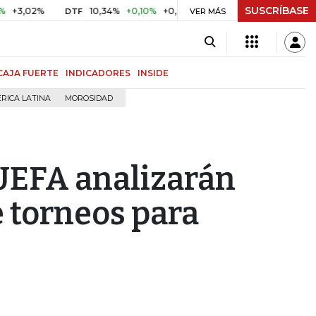
SUSCRÍBASE
2%
10,34%
+0,10%
+0,98%
$ 416,91
+$ 0,05
+0,01%
DTF
UVR
VER MÁS
CAJA FUERTE
INDICADORES
INSIDE
RICA LATINA
MOROSIDAD
UEFA analizarán
 torneos para