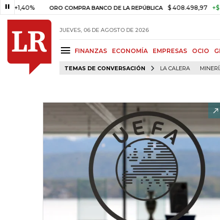
40%
$ 408.498,97
+$ 8.753,81
ORO COMPRA BANCO DE LA REPÚBLICA
JUEVES, 06 DE AGOSTO DE 2026
FINANZAS
ECONOMÍA
EMPRESAS
OCIO
G
TEMAS DE CONVERSACIÓN
LA CALERA
MINER