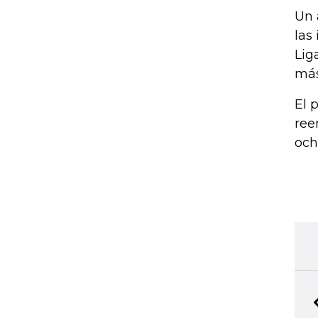
Un 
las
Lig
más
El 
ree
och