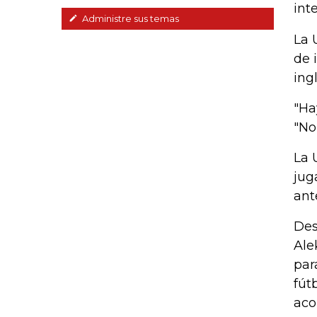
int
Administre sus temas
La 
de 
ing
"Ha
"No
La 
jug
ant
Des
Ale
par
fút
aco