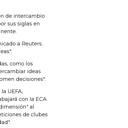
ón de intercambio
or sus siglas en
inente.
icado a Reuters.
eas".
das, como los
tercambiar ideas
tomen decisiones".
 la UEFA,
abajará con la ECA
dimensión" al
ticiones de clubes
dad".