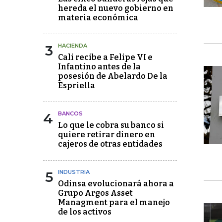
hereda el nuevo gobierno en
materia económica
3
HACIENDA
Cali recibe a Felipe VI e
Infantino antes de la
posesión de Abelardo De la
Espriella
4
BANCOS
Lo que le cobra su banco si
quiere retirar dinero en
cajeros de otras entidades
5
INDUSTRIA
Odinsa evolucionará ahora a
Grupo Argos Asset
Managment para el manejo
de los activos