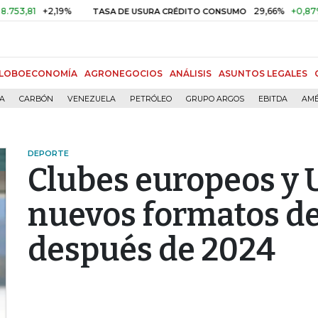
+2,19%
29,66%
+0,87%
+3,0
TASA DE USURA CRÉDITO CONSUMO
LOBOECONOMÍA
AGRONEGOCIOS
ANÁLISIS
ASUNTOS LEGALES
ÍA
CARBÓN
VENEZUELA
PETRÓLEO
GRUPO ARGOS
EBITDA
AMÉ
DEPORTE
Clubes europeos y 
nuevos formatos de
después de 2024