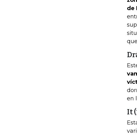
zom
de 
ent
sup
sit
qu
Dr
Est
vam
víc
dor
en 
It 
Est
var