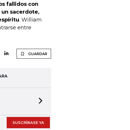
s fallidos con
n un sacerdote,
spíritu
. William
trarse entre
GUARDAR
ARA
Next slide
SUSCRÍBASE YA