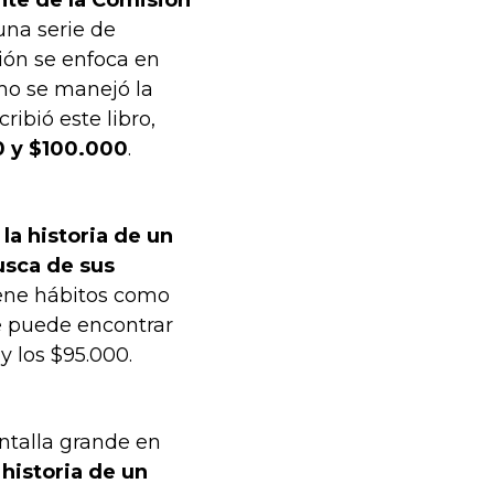
nte de la Comisión
 una serie de
ción se enfoca en
ómo se manejó la
ibió este libro,
0 y $100.000
.
la historia de un
usca de sus
iene hábitos como
e puede encontrar
y los $95.000.
ntalla grande en
 historia de un