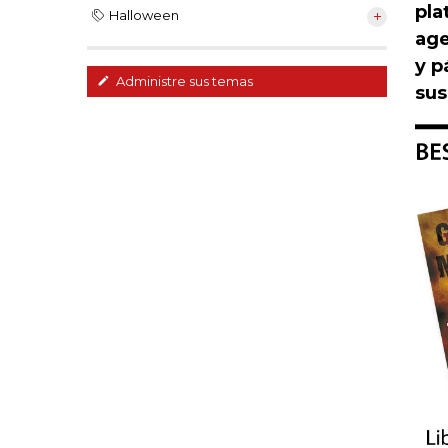
pla
Halloween
age
y p
Administre sus temas
su