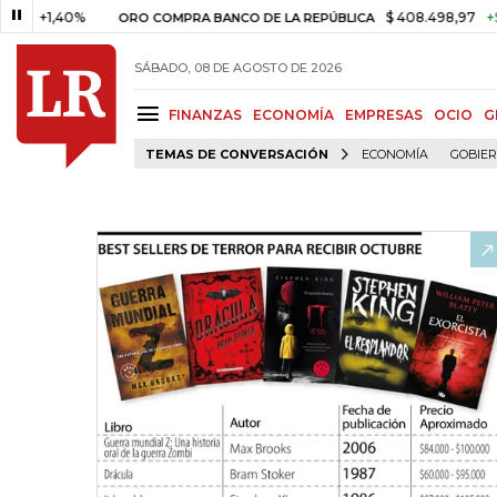
,40%
$ 408.498,97
+$ 8.753,8
ORO COMPRA BANCO DE LA REPÚBLICA
SÁBADO, 08 DE AGOSTO DE 2026
FINANZAS
ECONOMÍA
EMPRESAS
OCIO
G
TEMAS DE CONVERSACIÓN
ECONOMÍA
GOBIE