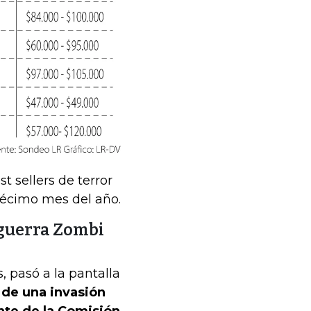
 sellers de terror
décimo mes del año.
 guerra Zombi
, pasó a la pantalla
a de una invasión