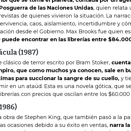
bi que se toma el planeta, contada por un age
Posguerra de las Naciones Unidas
, quien relata
revistas de quienes vivieron la situación. La narra
ervivencia, caos, aislamiento, incertidumbre y c
uación desde el Gobierno. Max Brooks fue quien escr
e
puede encontrar en las librerías entre $84.00
ácula (1987)
e clásico de terror escrito por Bram Stoker,
cuenta 
piro, que como muchos ya conocen, sale en b
timas para succionar la sangre de su cuello,
y t
mir en un ataúd. Esta es una novela gótica, que s
librerías con precios que oscilan entre los $60.000 
(1986)
a obra de Stephen King, que también pasó a la pa
ias ocasiones debido a su éxito en ventas,
narra la