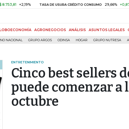
1
+2,19%
29,66%
+0,87%
+3,0
TASA DE USURA CRÉDITO CONSUMO
LOBOECONOMÍA
AGRONEGOCIOS
ANÁLISIS
ASUNTOS LEGALES
RNO NACIONAL
GRUPO ARGOS
ODINSA
HOGAR
GRUPO NUTRESA
A
ENTRETENIMIENTO
Cinco best sellers d
puede comenzar a l
octubre