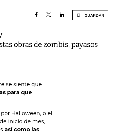
GUARDAR
y
estas obras de zombis, payasos
e se siente que
ías para que
por Halloween, o el
sde inicio de mes,
es
así como las