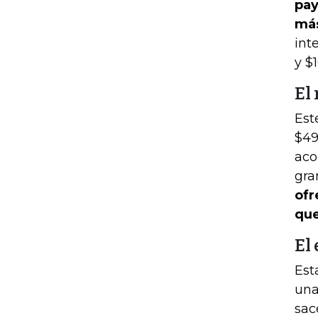
pay
má
int
y $
El
Est
$49
aco
gra
ofr
que
El 
Est
una
sac