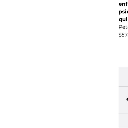
enf
psi
qui
Pet
$57