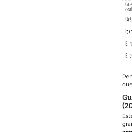
Pen
que
Gu
(2
Est
gra