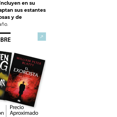
incluyen en su
daptan sus estantes
osas y de
año.