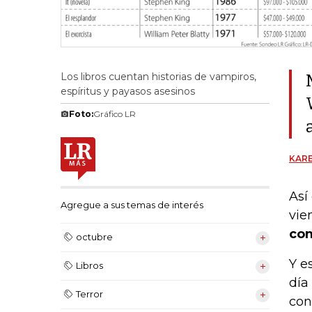
Los libros cuentan historias de vampiros,
espíritus y payasos asesinos
Foto:
Gráfico LR
KARE
Así
Agregue a sus temas de interés
vie
com
octubre
Y e
Libros
día
Terror
con