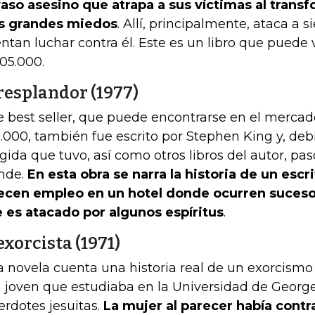
aso asesino que atrapa a sus víctimas al trans
s grandes miedos
. Allí, principalmente, ataca a 
entan luchar contra él. Este es un libro que puede 
105.000.
 resplandor (1977)
e best seller, que puede encontrarse en el mercad
.000, también fue escrito por Stephen King y, deb
gida que tuvo, así como otros libros del autor, pas
nde.
En esta obra se narra la historia de un escri
ecen empleo en un hotel donde ocurren sucesos
 es atacado por algunos espíritus
.
exorcista (1971)
a novela cuenta una historia real de un exorcismo
 joven que estudiaba en la Universidad de George
erdotes jesuitas.
La mujer al parecer había contr