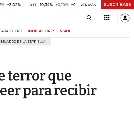
SUSCRÍBASE
2%
10,34%
+0,10%
+0,98%
$ 416,96
+$ 0,05
+0,01%
DTF
UVR
VER MÁS
CAJA FUERTE
INDICADORES
INSIDE
BELARDO DE LA ESPRIELLA
e terror que
eer para recibir