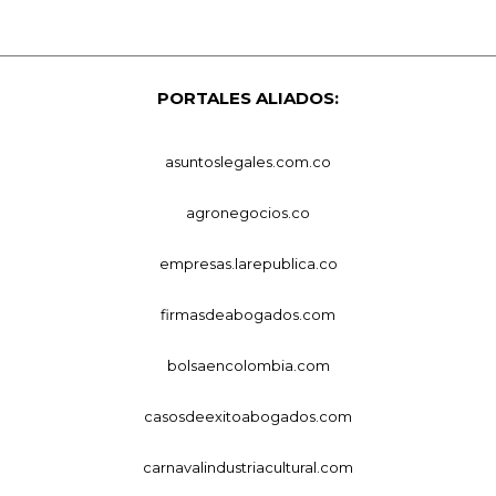
PORTALES ALIADOS:
asuntoslegales.com.co
agronegocios.co
empresas.larepublica.co
firmasdeabogados.com
bolsaencolombia.com
casosdeexitoabogados.com
carnavalindustriacultural.com