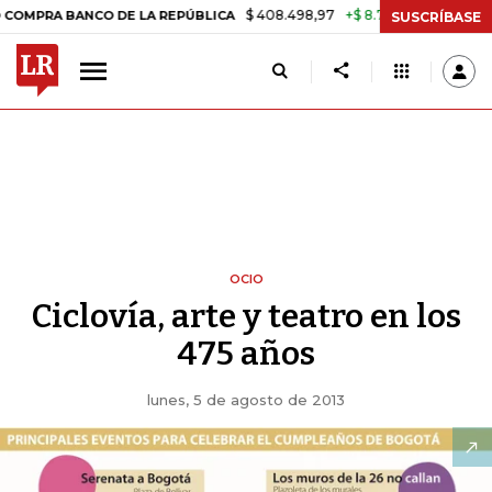
$ 408.498,97
+$ 8.753,81
+2,19%
ANCO DE LA REPÚBLICA
TASA D
SUSCRÍBASE
OCIO
Ciclovía, arte y teatro en los
475 años
lunes, 5 de agosto de 2013