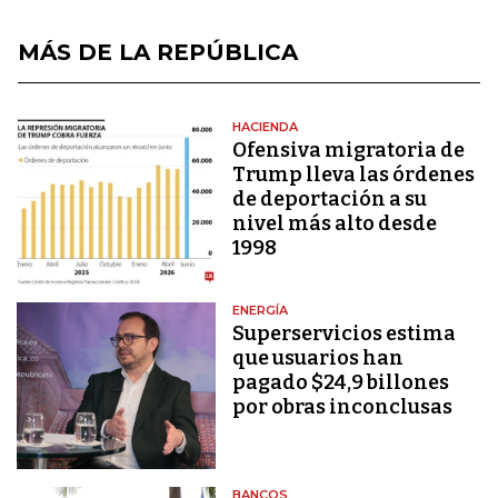
MÁS DE LA REPÚBLICA
HACIENDA
Ofensiva migratoria de
Trump lleva las órdenes
de deportación a su
nivel más alto desde
1998
ENERGÍA
Superservicios estima
que usuarios han
pagado $24,9 billones
por obras inconclusas
BANCOS