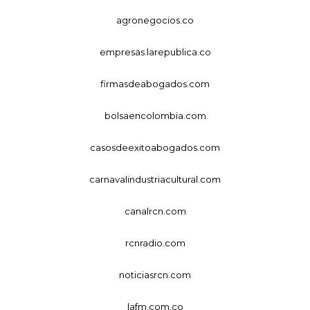
agronegocios.co
empresas.larepublica.co
firmasdeabogados.com
bolsaencolombia.com
casosdeexitoabogados.com
carnavalindustriacultural.com
canalrcn.com
rcnradio.com
noticiasrcn.com
lafm.com.co