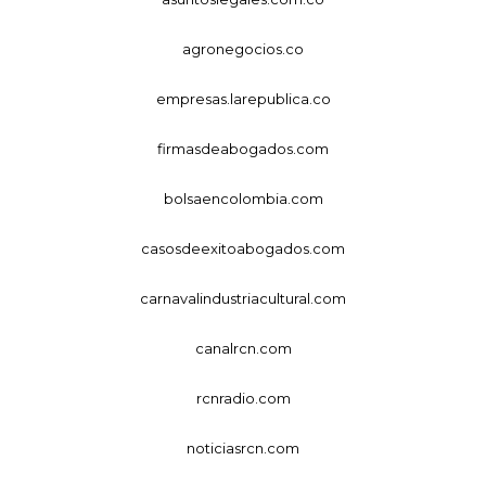
agronegocios.co
empresas.larepublica.co
firmasdeabogados.com
bolsaencolombia.com
casosdeexitoabogados.com
carnavalindustriacultural.com
canalrcn.com
rcnradio.com
noticiasrcn.com