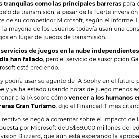
 tranquilas como las principales barreras
para e
elo de transmisión, a pesar de la fuerte inversió
te de su competidor Microsoft, según el informe. Le
 la mayoría de los usuarios todavía usan una cons
gos en lugar de juegos de transmisión.
s
servicios de juegos en la nube independiente
dia han fallado
, pero el servicio de suscripción 
rosoft está creciendo.
y podría usar su agente de IA Sophy en el futuro p
e y ya ha estado usando horas de juego menos ac
renar a la IA sobre cómo
vencer a los humanos e
reras Gran Turismo
, dijo el Financial Times citan
directivo se negó a comentar sobre el impacto de 
puesta por Microsoft deUS$69.000 millones del ed
ivision Blizzard, que aún está esperando la aproba