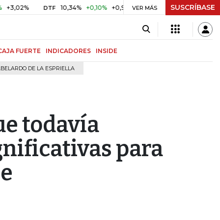
SUSCRÍBASE
2%
10,34%
+0,10%
+0,98%
$ 416,91
+$ 0,05
+0,01%
DTF
UVR
VER MÁS
CAJA FUERTE
INDICADORES
INSIDE
BELARDO DE LA ESPRIELLA
ue todavía
gnificativas para
be