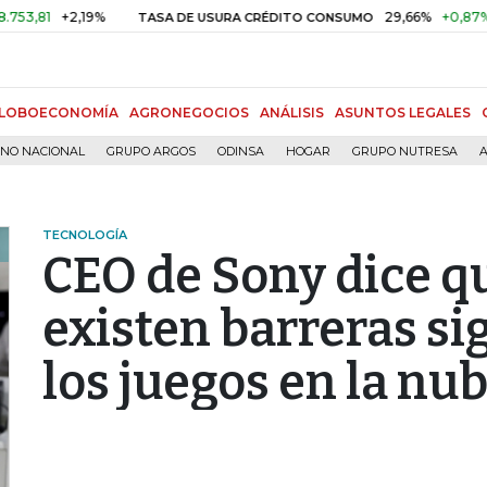
+2,19%
29,66%
+0,87%
+3,0
TASA DE USURA CRÉDITO CONSUMO
LOBOECONOMÍA
AGRONEGOCIOS
ANÁLISIS
ASUNTOS LEGALES
RNO NACIONAL
GRUPO ARGOS
ODINSA
HOGAR
GRUPO NUTRESA
A
TECNOLOGÍA
CEO de Sony dice q
existen barreras si
los juegos en la nu