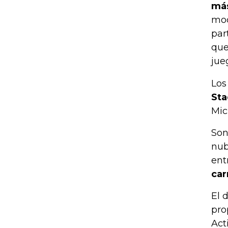
más
mod
par
que
jue
Lo
Sta
Mic
Son
nub
ent
car
El 
pro
Act