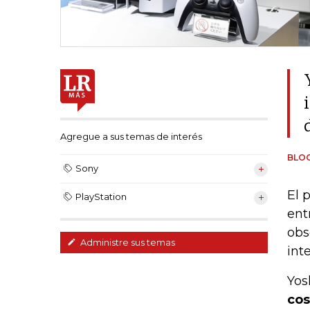
Agregue a sus temas de interés
BLO
Sony
El 
PlayStation
ent
obs
Administre sus temas
int
Yos
cos