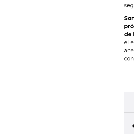
seg
Son
pró
de 
el 
ace
con