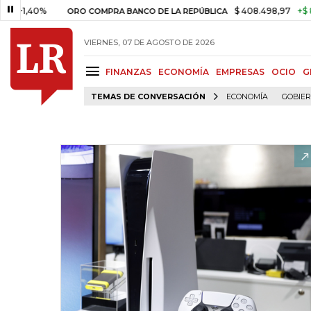
40%
$ 408.498,97
+$ 8.753,81
ORO COMPRA BANCO DE LA REPÚBLICA
VIERNES, 07 DE AGOSTO DE 2026
FINANZAS
ECONOMÍA
EMPRESAS
OCIO
G
TEMAS DE CONVERSACIÓN
ECONOMÍA
GOBIE