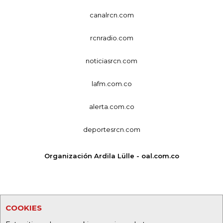
canalrcn.com
rcnradio.com
noticiasrcn.com
lafm.com.co
alerta.com.co
deportesrcn.com
Organización Ardila Lülle - oal.com.co
COOKIES