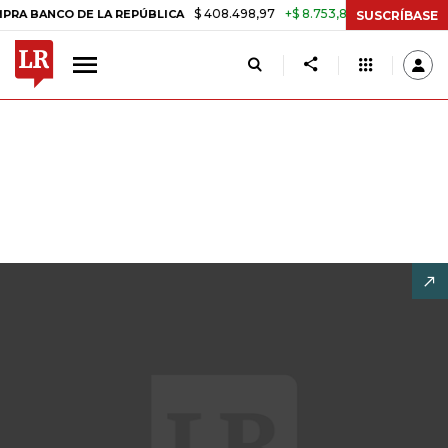
$ 408.498,97
+$ 8.753,81
+2,19%
NCO DE LA REPÚBLICA
TASA DE 
SUSCRÍBASE