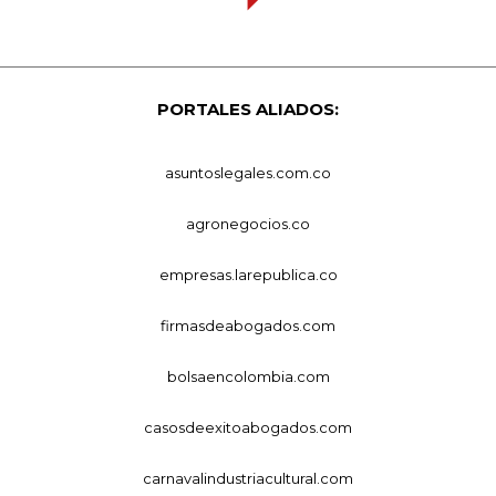
PORTALES ALIADOS:
asuntoslegales.com.co
agronegocios.co
empresas.larepublica.co
firmasdeabogados.com
bolsaencolombia.com
casosdeexitoabogados.com
carnavalindustriacultural.com