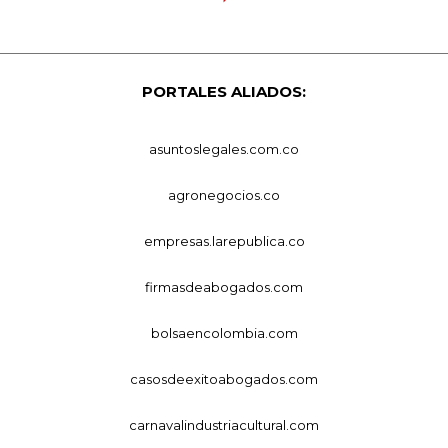
PORTALES ALIADOS:
asuntoslegales.com.co
agronegocios.co
empresas.larepublica.co
firmasdeabogados.com
bolsaencolombia.com
casosdeexitoabogados.com
carnavalindustriacultural.com