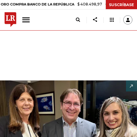
$ 408.498,97
+$ 8.753,81
+2,19%
RA BANCO DE LA REPÚBLICA
TA
SUSCRÍBASE