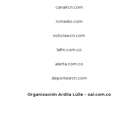
canalrcn.com
rcnradio.com
noticiasrcn.com
lafm.com.co
alerta.com.co
deportesrcn.com
Organización Ardila Lülle - oal.com.co