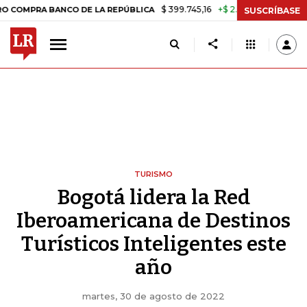
$ 399.745,16
+$ 2.295,71
+0,58%
A BANCO DE LA REPÚBLICA
TASA
SUSCRÍBASE
TURISMO
Bogotá lidera la Red
Iberoamericana de Destinos
Turísticos Inteligentes este
año
martes, 30 de agosto de 2022