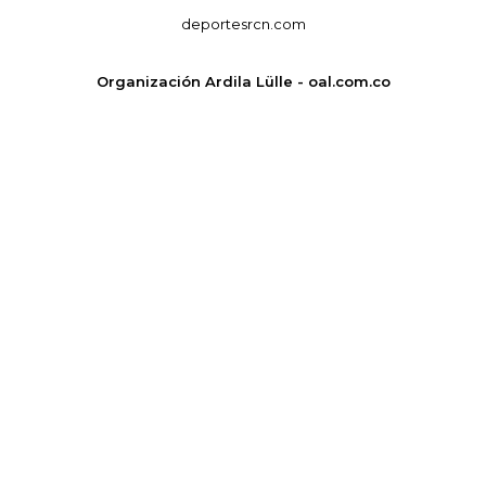
deportesrcn.com
Organización Ardila Lülle - oal.com.co