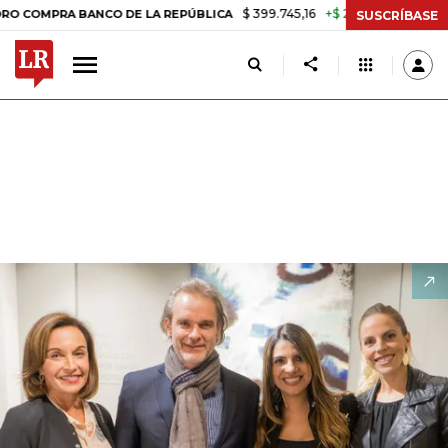
$ 399.745,16
+$ 2.295,71
+0,58%
RA BANCO DE LA REPÚBLICA
TAS
SUSCRÍBASE