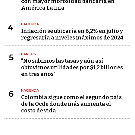
con mayor morosidad bancaria en
América Latina
HACIENDA
4
Inflación se ubicaría en 6,2% en julio y
regresaría a niveles máximos de 2024
BANCOS
5
"No subimos las tasas y aún así
obtuvimos utilidades por $1,2 billones
en tres años"
HACIENDA
6
Colombia sigue como el segundo país
de la Ocde donde más aumenta el
costo de vida