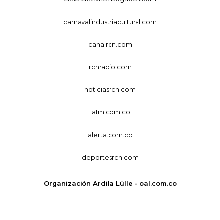
carnavalindustriacultural.com
canalrcn.com
rcnradio.com
noticiasrcn.com
lafm.com.co
alerta.com.co
deportesrcn.com
Organización Ardila Lülle - oal.com.co