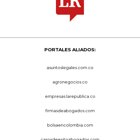
PORTALES ALIADOS:
asuntoslegales.com.co
agronegocios.co
empresas.larepublica.co
firmasdeabogados.com
bolsaencolombia.com
casosdeexitoabogados.com