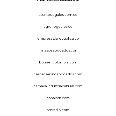
asuntoslegales.com.co
agronegocios.co
empresas.larepublica.co
firmasdeabogados.com
bolsaencolombia.com
casosdeexitoabogados.com
carnavalindustriacultural.com
canalrcn.com
rcnradio.com