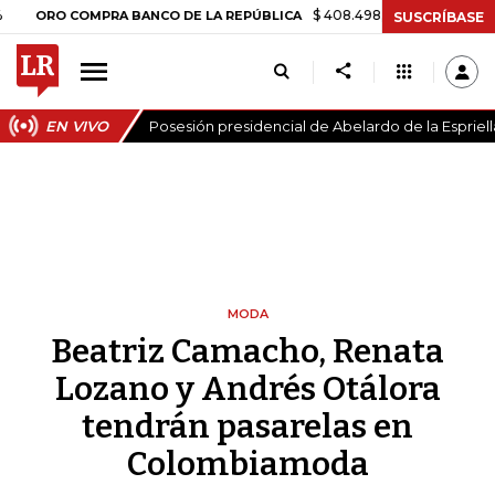
$ 408.498,97
+$ 8.753,81
+2,19%
 COMPRA BANCO DE LA REPÚBLICA
SUSCRÍBASE
EN VIVO
Posesión presidencial de Abelardo de la Espriell
MODA
Beatriz Camacho, Renata
Lozano y Andrés Otálora
tendrán pasarelas en
Colombiamoda