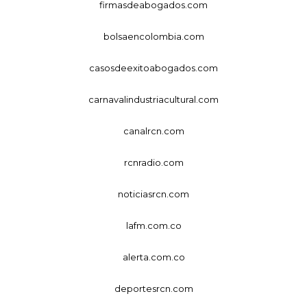
firmasdeabogados.com
bolsaencolombia.com
casosdeexitoabogados.com
carnavalindustriacultural.com
canalrcn.com
rcnradio.com
noticiasrcn.com
lafm.com.co
alerta.com.co
deportesrcn.com