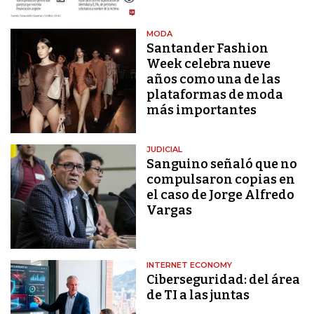
MODA
Santander Fashion
Week celebra nueve
años como una de las
plataformas de moda
más importantes
JUDICIAL
Sanguino señaló que no
compulsaron copias en
el caso de Jorge Alfredo
Vargas
INTERNET ECONOMY
Ciberseguridad: del área
de TI a las juntas