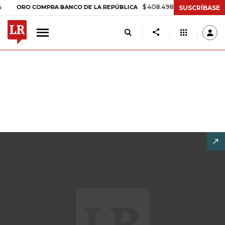
$ 408.498,97
+$ 8.753,81
+2,19%
RO COMPRA BANCO DE LA REPÚBLICA
SUSCRÍBASE