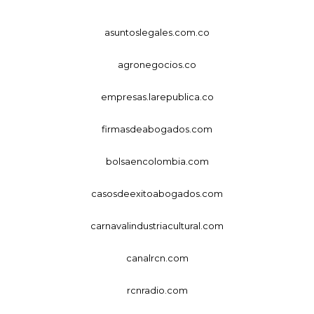
asuntoslegales.com.co
agronegocios.co
empresas.larepublica.co
firmasdeabogados.com
bolsaencolombia.com
casosdeexitoabogados.com
carnavalindustriacultural.com
canalrcn.com
rcnradio.com