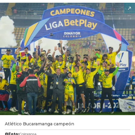
Atlético Bucaramanga campeón
Foto:
Colprensa