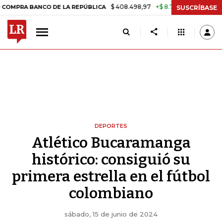
$ 408.498,97
+$ 8.753,81
+2,19%
 BANCO DE LA REPÚBLICA
TASA 
SUSCRÍBASE
DEPORTES
Atlético Bucaramanga
histórico: consiguió su
primera estrella en el fútbol
colombiano
sábado, 15 de junio de 2024