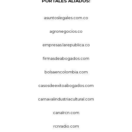
PORTALES ALIADOS:
asuntoslegales.com.co
agronegocios.co
empresas.larepublica.co
firmasdeabogados.com
bolsaencolombia.com
casosdeexitoabogados.com
carnavalindustriacultural.com
canalrcn.com
rcnradio.com