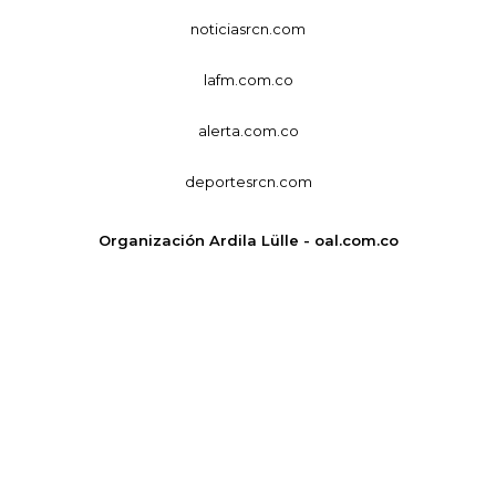
noticiasrcn.com
lafm.com.co
alerta.com.co
deportesrcn.com
Organización Ardila Lülle - oal.com.co