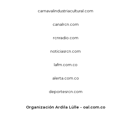
carnavalindustriacultural.com
canalrcn.com
rcnradio.com
noticiasrcn.com
lafm.com.co
alerta.com.co
deportesrcn.com
Organización Ardila Lülle - oal.com.co