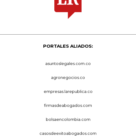
PORTALES ALIADOS:
asuntoslegales.com.co
agronegocios.co
empresas.larepublica.co
firmasdeabogados.com
bolsaencolombia.com
casosdeexitoabogados.com