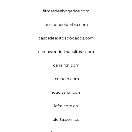
firmasdeabogados.com
bolsaencolombia.com
casosdeexitoabogados.com
carnavalindustriacultural.com
canalrcn.com
rcnradio.com
noticiasrcn.com
lafm.com.co
alerta.com.co