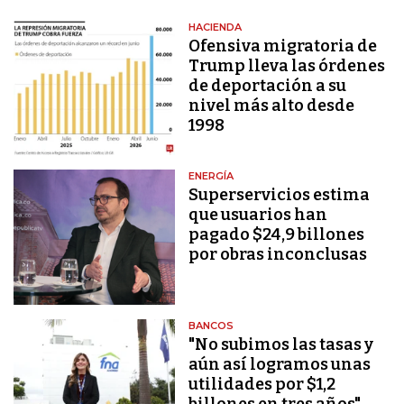
HACIENDA
Ofensiva migratoria de
Trump lleva las órdenes
de deportación a su
nivel más alto desde
1998
ENERGÍA
Superservicios estima
que usuarios han
pagado $24,9 billones
por obras inconclusas
BANCOS
"No subimos las tasas y
aún así logramos unas
utilidades por $1,2
billones en tres años"