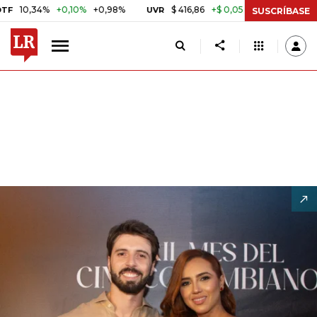
+0,10%
+0,98%
$ 416,86
+$ 0,05
+0,01%
US$ 
UVR
BITCOIN
SUSCRÍBASE