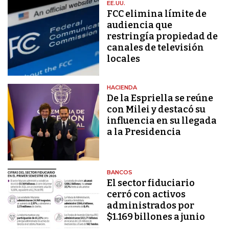
EE.UU.
FCC elimina límite de
audiencia que
restringía propiedad de
canales de televisión
locales
HACIENDA
De la Espriella se reúne
con Milei y destacó su
influencia en su llegada
a la Presidencia
BANCOS
El sector fiduciario
cerró con activos
administrados por
$1.169 billones a junio