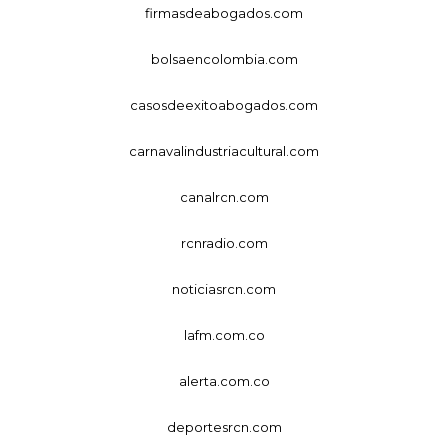
firmasdeabogados.com
bolsaencolombia.com
casosdeexitoabogados.com
carnavalindustriacultural.com
canalrcn.com
rcnradio.com
noticiasrcn.com
lafm.com.co
alerta.com.co
deportesrcn.com