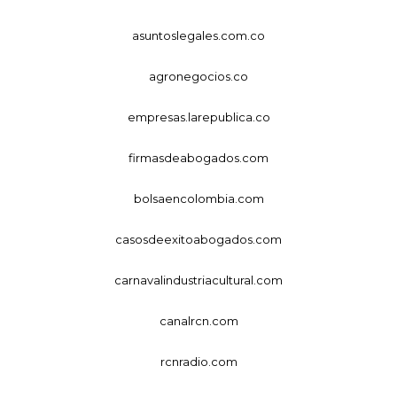
asuntoslegales.com.co
agronegocios.co
empresas.larepublica.co
firmasdeabogados.com
bolsaencolombia.com
casosdeexitoabogados.com
carnavalindustriacultural.com
canalrcn.com
rcnradio.com