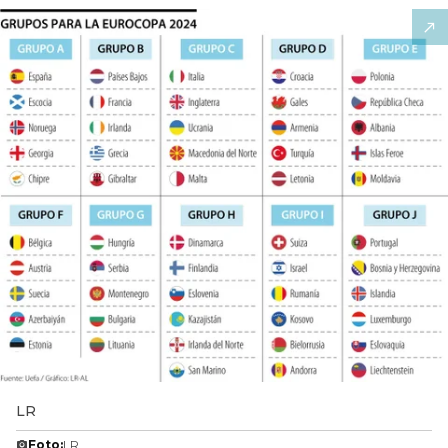
LR
Foto:
LR