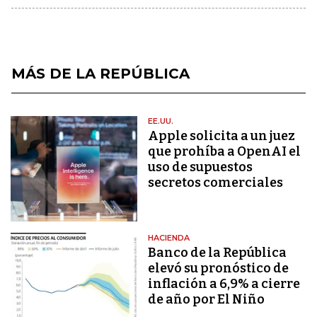
MÁS DE LA REPÚBLICA
EE.UU.
Apple solicita a un juez
que prohíba a OpenAI el
uso de supuestos
secretos comerciales
HACIENDA
Banco de la República
elevó su pronóstico de
inflación a 6,9% a cierre
de año por El Niño