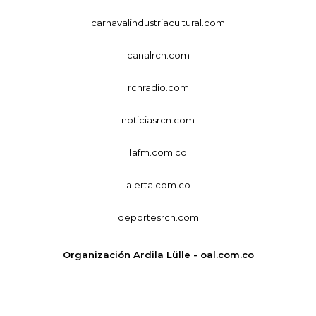
carnavalindustriacultural.com
canalrcn.com
rcnradio.com
noticiasrcn.com
lafm.com.co
alerta.com.co
deportesrcn.com
Organización Ardila Lülle - oal.com.co