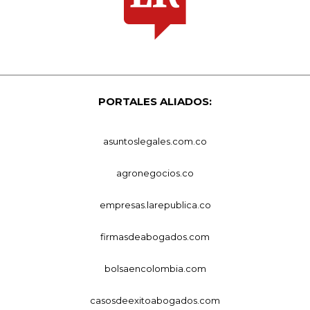
PORTALES ALIADOS:
asuntoslegales.com.co
agronegocios.co
empresas.larepublica.co
firmasdeabogados.com
bolsaencolombia.com
casosdeexitoabogados.com