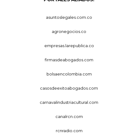
asuntoslegales.com.co
agronegocios.co
empresas.larepublica.co
firmasdeabogados.com
bolsaencolombia.com
casosdeexitoabogados.com
carnavalindustriacultural.com
canalrcn.com
rcnradio.com