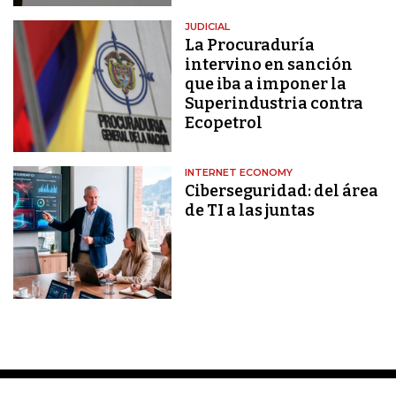
JUDICIAL
La Procuraduría
intervino en sanción
que iba a imponer la
Superindustria contra
Ecopetrol
INTERNET ECONOMY
Ciberseguridad: del área
de TI a las juntas