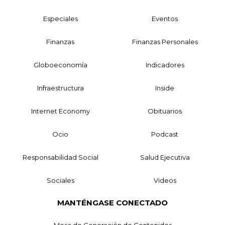
Especiales
Eventos
Finanzas
Finanzas Personales
Globoeconomía
Indicadores
Infraestructura
Inside
Internet Economy
Obituarios
Ocio
Podcast
Responsabilidad Social
Salud Ejecutiva
Sociales
Videos
MANTÉNGASE CONECTADO
Mesa de Generación de Contenidos