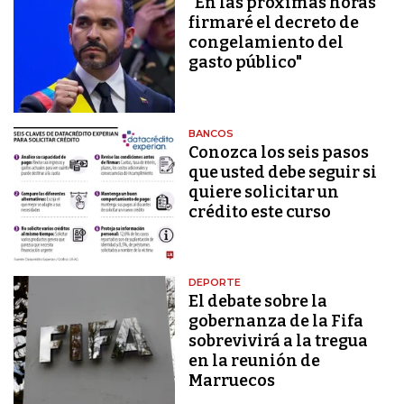
"En las próximas horas
firmaré el decreto de
congelamiento del
gasto público"
BANCOS
Conozca los seis pasos
que usted debe seguir si
quiere solicitar un
crédito este curso
DEPORTE
El debate sobre la
gobernanza de la Fifa
sobrevivirá a la tregua
en la reunión de
Marruecos