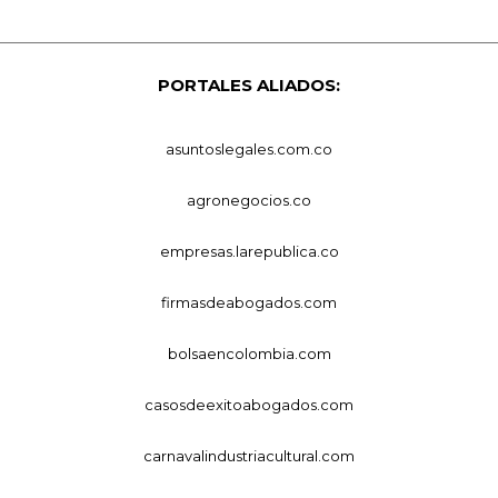
PORTALES ALIADOS:
asuntoslegales.com.co
agronegocios.co
empresas.larepublica.co
firmasdeabogados.com
bolsaencolombia.com
casosdeexitoabogados.com
carnavalindustriacultural.com