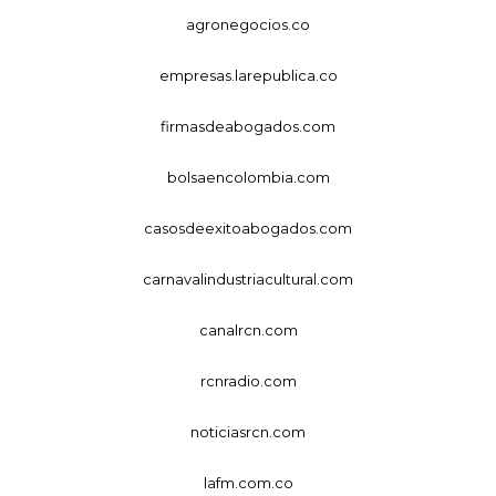
agronegocios.co
empresas.larepublica.co
firmasdeabogados.com
bolsaencolombia.com
casosdeexitoabogados.com
carnavalindustriacultural.com
canalrcn.com
rcnradio.com
noticiasrcn.com
lafm.com.co