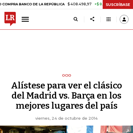
$ 408.498,97
+$ 8.753,81
+2,19%
ANCO DE LA REPÚBLICA
TASA D
SUSCRÍBASE
OCIO
Alístese para ver el clásico
del Madrid vs. Barça en los
mejores lugares del país
viernes, 24 de octubre de 2014