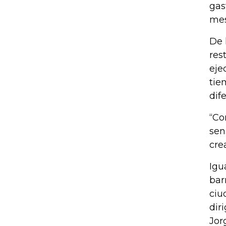
gas
mes
De 
res
eje
tie
dif
“Co
sen
cre
Igu
bar
ciu
dir
Jor