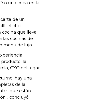
fé o una copa en la
 carta de un
lí, el chef
a cocina que lleva
 las cocinas de
un menú de lujo.
xperiencia
l producto, la
rcía, CXO del lugar.
cturno, hay una
pletas de la
entes que están
ión”, concluyó