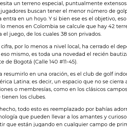
esita un terreno especial, puntualmente extenso
 jugadores buscan tener el menor número de golp
a entra en un hoyo. Y si bien ese es el objetivo, es
 lo menos en Colombia se calcule que hay 42 ter
a el juego, de los cuales 38 son privados.
 cifra, por lo menos a nivel local, ha cerrado el de
 eso mismo, es toda una novedad el recién bautiz
te de Bogotá (Calle 140 #11-45).
a resumirlo en una oración, es el club de golf in
rica Latina; es decir, un espacio que no se cierra a
iones o membresías, como en los clásicos campos v
 tienen los clubes.
hecho, todo esto es reemplazado por bahías ador
nología que pueden llevar a los amantes y curioso
tir que están jugando en cualquier campo de prim