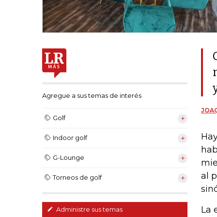
Agregue a sus temas de interés
JOAQ
Golf
Hay
Indoor golf
hab
G-Lounge
mie
al 
Torneos de golf
sin
La 
Administre sus temas