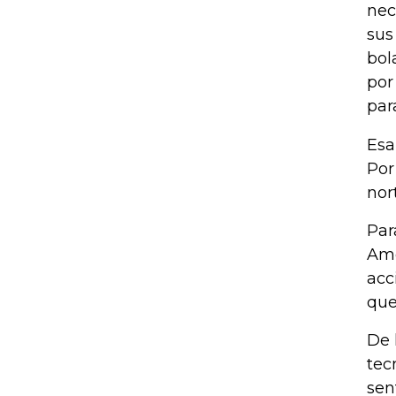
nec
sus
bol
por
par
Esa
Por
nor
Par
Amé
acc
que
De 
tec
sen