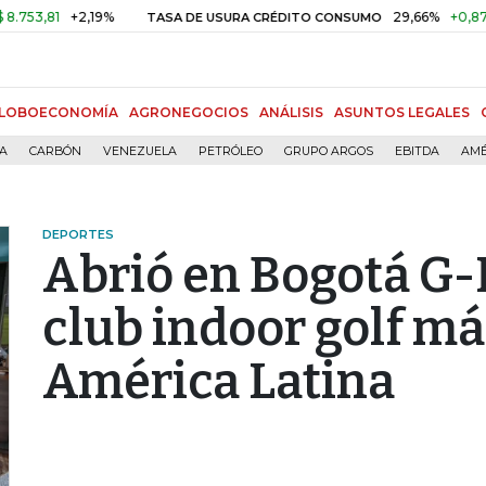
,19%
29,66%
+0,87%
+3,02%
TASA DE USURA CRÉDITO CONSUMO
LOBOECONOMÍA
AGRONEGOCIOS
ANÁLISIS
ASUNTOS LEGALES
ÍA
CARBÓN
VENEZUELA
PETRÓLEO
GRUPO ARGOS
EBITDA
AMÉ
DEPORTES
Abrió en Bogotá G-
club indoor golf m
América Latina