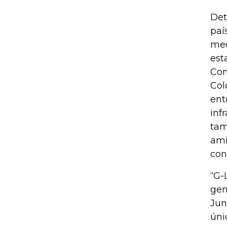
Det
paí
med
est
Con
Col
ent
inf
tam
ami
con
“G-
gen
Jun
úni