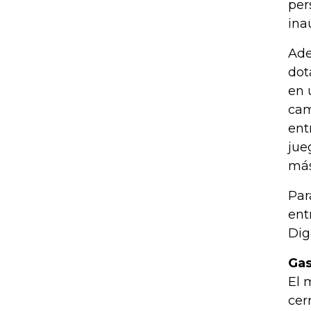
per
ina
Ade
dot
en 
cam
ent
jue
más
Par
ent
Dig
Gas
El 
cer