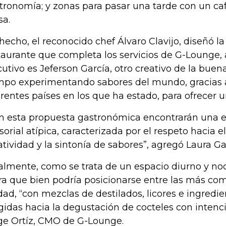
tronomía; y zonas para pasar una tarde con un ca
a.
hecho, el reconocido chef Álvaro Clavijo, diseñó la
taurante que completa los servicios de G-Lounge, al
cutivo es Jeferson García, otro creativo de la buen
mpo experimentando sabores del mundo, gracias a
erentes países en los que ha estado, para ofrecer 
n esta propuesta gastronómica encontrarán una e
sorial atípica, caracterizada por el respeto hacia e
atividad y la sintonía de sabores”, agregó Laura Ga
almente, como se trata de un espacio diurno y no
ra que bien podría posicionarse entre las más com
dad, “con mezclas de destilados, licores e ingredi
igidas hacia la degustación de cocteles con intenc
ge Ortíz, CMO de G-Lounge.