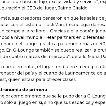
sonas que buscan lujo, exclusividad y servicio”, exp
uguración el CEO del lugar, Jaime Giraldo.
más, sus creadores pensaron en que las salas de
adas con el sistema TrackMan, (tecnología danesa
un campo al aire libre). “Gracias a ella podrán jug
pos a nivel mundial, retar partners en diferentes 
renar en el ‘range’, práctica para medir más de 40 
go. En G-Lounge también se puede realizar la pru
 de cuatro marcas del mercado”, detalló María Pa
a complementar, el lugar tendrá en su equipo a J
renador del país y el cuarto de Latinoamérica de a
est, quien estará para ofrecer clases.
tronomía de primera
mejor complemento que se le pudo dar a G-Lounge
ró solo al juego en sí, sino que sus espacios y ex