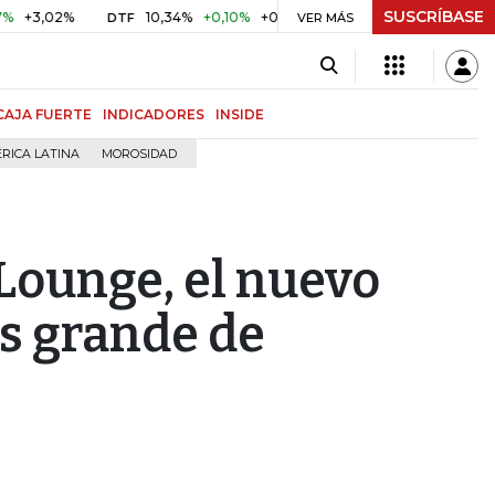
SUSCRÍBASE
10,34%
+0,10%
+0,98%
$ 416,86
+$ 0,05
+0,01%
DTF
UVR
VER MÁS
CAJA FUERTE
INDICADORES
INSIDE
RICA LATINA
MOROSIDAD
Lounge, el nuevo
ás grande de