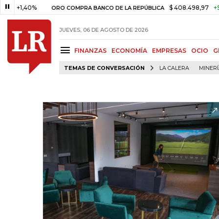
$ 408.498,97
+$ 8.753,81
+2
ORO COMPRA BANCO DE LA REPÚBLICA
JUEVES, 06 DE AGOSTO DE 2026
FINANZAS
ECONOMÍA
EMPRESAS
OCIO
G
TEMAS DE CONVERSACIÓN
LA CALERA
MINER