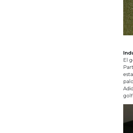
Ind
El g
Part
esta
pal
Adid
golf