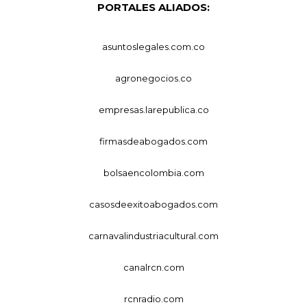
PORTALES ALIADOS:
asuntoslegales.com.co
agronegocios.co
empresas.larepublica.co
firmasdeabogados.com
bolsaencolombia.com
casosdeexitoabogados.com
carnavalindustriacultural.com
canalrcn.com
rcnradio.com