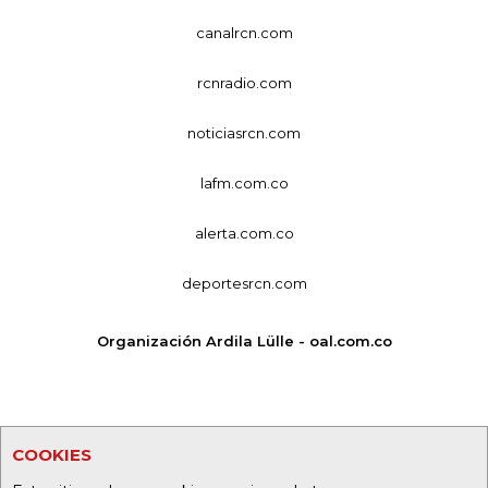
canalrcn.com
rcnradio.com
noticiasrcn.com
lafm.com.co
alerta.com.co
deportesrcn.com
Organización Ardila Lülle - oal.com.co
COOKIES