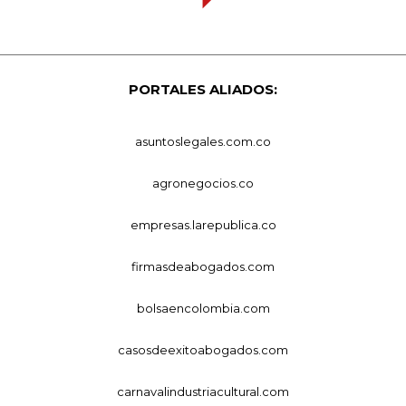
PORTALES ALIADOS:
asuntoslegales.com.co
agronegocios.co
empresas.larepublica.co
firmasdeabogados.com
bolsaencolombia.com
casosdeexitoabogados.com
carnavalindustriacultural.com