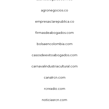
agronegocios.co
empresas.larepublica.co
firmasdeabogados.com
bolsaencolombia.com
casosdeexitoabogados.com
carnavalindustriacultural.com
canalrcn.com
rcnradio.com
noticiasrcn.com