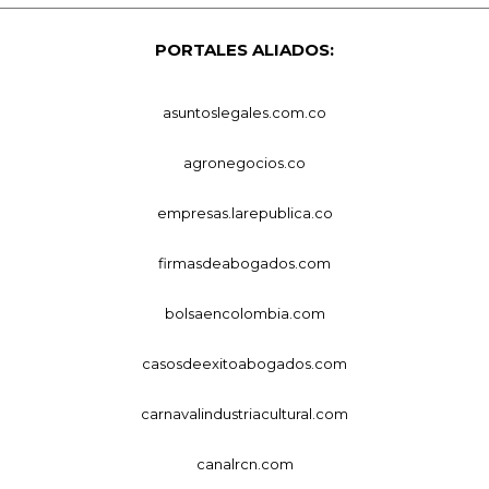
PORTALES ALIADOS:
asuntoslegales.com.co
agronegocios.co
empresas.larepublica.co
firmasdeabogados.com
bolsaencolombia.com
casosdeexitoabogados.com
carnavalindustriacultural.com
canalrcn.com