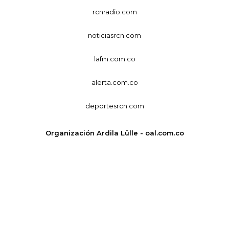
rcnradio.com
noticiasrcn.com
lafm.com.co
alerta.com.co
deportesrcn.com
Organización Ardila Lülle - oal.com.co