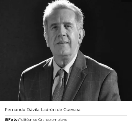
Fernando Dávila Ladrón de Guevara
Foto:
Politécnico Grancolombiano