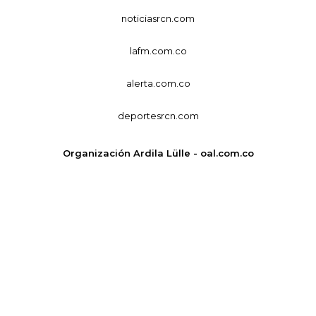
noticiasrcn.com
lafm.com.co
alerta.com.co
deportesrcn.com
Organización Ardila Lülle - oal.com.co