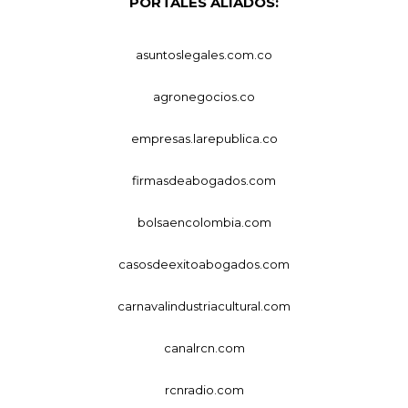
PORTALES ALIADOS:
asuntoslegales.com.co
agronegocios.co
empresas.larepublica.co
firmasdeabogados.com
bolsaencolombia.com
casosdeexitoabogados.com
carnavalindustriacultural.com
canalrcn.com
rcnradio.com