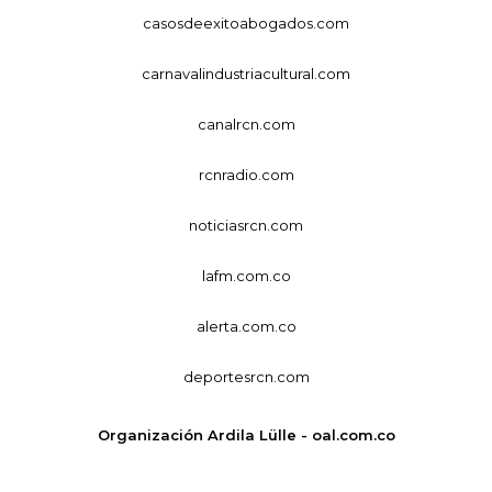
casosdeexitoabogados.com
carnavalindustriacultural.com
canalrcn.com
rcnradio.com
noticiasrcn.com
lafm.com.co
alerta.com.co
deportesrcn.com
Organización Ardila Lülle - oal.com.co