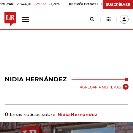
2.344,81
-29,92
-1,26%
US$ 75,09
-US$ 0,24
CAP
PETRÓLEO WTI
SUSCRÍBASE
NIDIA HERNÁNDEZ
AGREGAR A MIS TEMAS
Últimas noticias sobre:
Nidia Hernández