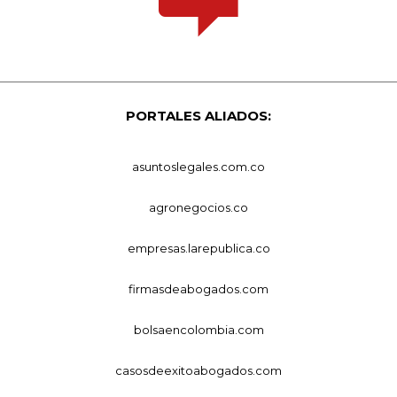
PORTALES ALIADOS:
asuntoslegales.com.co
agronegocios.co
empresas.larepublica.co
firmasdeabogados.com
bolsaencolombia.com
casosdeexitoabogados.com