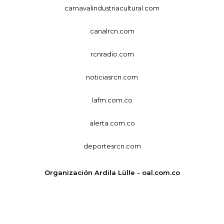
carnavalindustriacultural.com
canalrcn.com
rcnradio.com
noticiasrcn.com
lafm.com.co
alerta.com.co
deportesrcn.com
Organización Ardila Lülle - oal.com.co