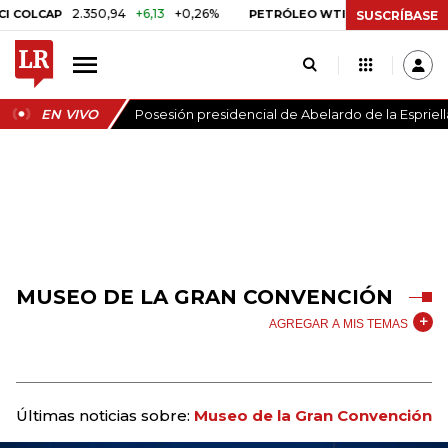
2.350,94
+6,13
+0,26%
US$ 78,01
US$ 2,9
COLCAP
PETRÓLEO WTI
SUSCRÍBASE
EN VIVO
Posesión presidencial de Abelardo de la Espriell
MUSEO DE LA GRAN CONVENCIÓN
AGREGAR A MIS TEMAS
Últimas noticias sobre:
Museo de la Gran Convención