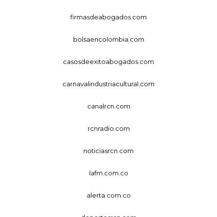
firmasdeabogados.com
bolsaencolombia.com
casosdeexitoabogados.com
carnavalindustriacultural.com
canalrcn.com
rcnradio.com
noticiasrcn.com
lafm.com.co
alerta.com.co