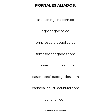
PORTALES ALIADOS:
asuntoslegales.com.co
agronegocios.co
empresas.larepublica.co
firmasdeabogados.com
bolsaencolombia.com
casosdeexitoabogados.com
carnavalindustriacultural.com
canalrcn.com
rcnradio.com