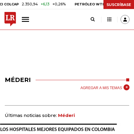
2.350,94
+6,13
+0,26%
US$ 78,18
US$ 0,1
COLCAP
PETRÓLEO WTI
SUSCRÍBASE
MÉDERI
AGREGAR A MIS TEMAS
Últimas noticias sobre:
Méderi