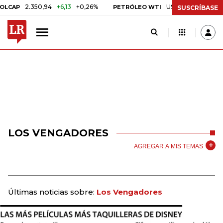
2.350,94
+6,13
+0,26%
US$ 78,01
US$ 2,92
+
CAP
PETRÓLEO WTI
SUSCRÍBASE
LOS VENGADORES
AGREGAR A MIS TEMAS
Últimas noticias sobre:
Los Vengadores