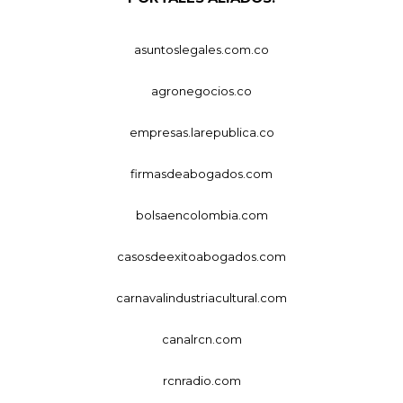
asuntoslegales.com.co
agronegocios.co
empresas.larepublica.co
firmasdeabogados.com
bolsaencolombia.com
casosdeexitoabogados.com
carnavalindustriacultural.com
canalrcn.com
rcnradio.com