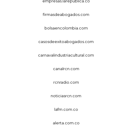
empresas.larepublica.co
firmasdeabogados.com
bolsaencolombia.com
casosdeexitoabogados.com
carnavalindustriacultural.com
canalrcn.com
rcnradio.com
noticiasrcn.com
lafm.com.co
alerta.com.co