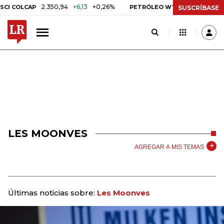
2.350,94
+6,13
+0,26%
US$ 78,01
US$ 2
 COLCAP
PETRÓLEO WTI
SUSCRÍBASE
LES MOONVES
AGREGAR A MIS TEMAS
Últimas noticias sobre:
Les Moonves