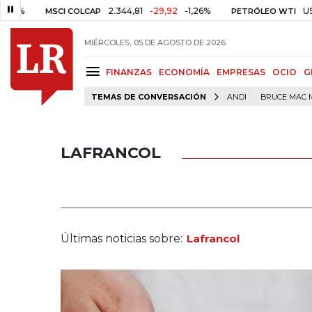
%
2.344,81
-29,92
-1,26%
US$ 75
MSCI COLCAP
PETRÓLEO WTI
MIÉRCOLES, 05 DE AGOSTO DE 2026
FINANZAS
ECONOMÍA
EMPRESAS
OCIO
G
TEMAS DE CONVERSACIÓN
ANDI
BRUCE MAC 
LAFRANCOL
Últimas noticias sobre:
Lafrancol