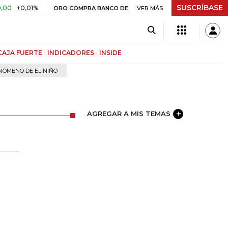
SUSCRÍBASE
+0,01%
$ 399.745,16
+$ 2.295
ORO COMPRA BANCO DE LA REPÚBLICA
VER MÁS
CAJA FUERTE
INDICADORES
INSIDE
NÓMENO DE EL NIÑO
AGREGAR A MIS TEMAS