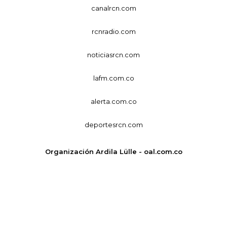
canalrcn.com
rcnradio.com
noticiasrcn.com
lafm.com.co
alerta.com.co
deportesrcn.com
Organización Ardila Lülle - oal.com.co