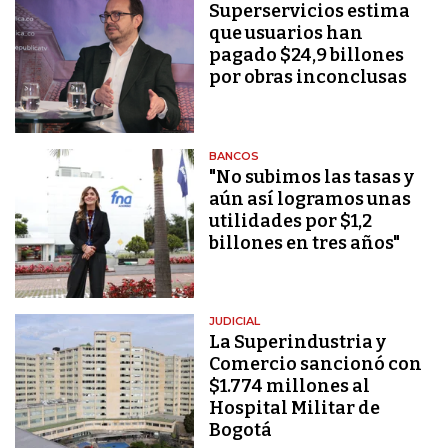
Superservicios estima
que usuarios han
pagado $24,9 billones
por obras inconclusas
BANCOS
"No subimos las tasas y
aún así logramos unas
utilidades por $1,2
billones en tres años"
JUDICIAL
La Superindustria y
Comercio sancionó con
$1.774 millones al
Hospital Militar de
Bogotá