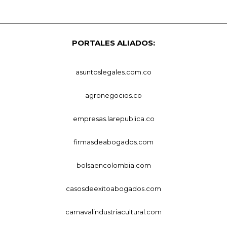
PORTALES ALIADOS:
asuntoslegales.com.co
agronegocios.co
empresas.larepublica.co
firmasdeabogados.com
bolsaencolombia.com
casosdeexitoabogados.com
carnavalindustriacultural.com