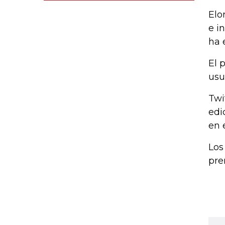
Elo
e i
ha 
El 
usu
Twi
edi
en 
Los
pre