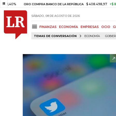
40%
$ 408.498,97
+$ 8.753,81
ORO COMPRA BANCO DE LA REPÚBLICA
SÁBADO, 08 DE AGOSTO DE 2026
FINANZAS
ECONOMÍA
EMPRESAS
OCIO
G
TEMAS DE CONVERSACIÓN
ECONOMÍA
GOBIE