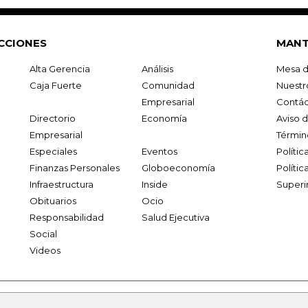
CCIONES
MANT
Alta Gerencia
Análisis
Mesa d
Caja Fuerte
Comunidad
Nuestr
Empresarial
Contác
Directorio
Economía
Aviso 
Empresarial
Términ
Especiales
Eventos
Políti
Finanzas Personales
Globoeconomía
Polític
Infraestructura
Inside
Superi
Obituarios
Ocio
Responsabilidad
Salud Ejecutiva
Social
Videos