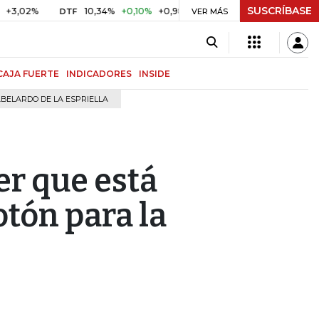
SUSCRÍBASE
%
10,34%
+0,10%
+0,98%
$ 416,96
+$ 0,05
+0,01%
DTF
UVR
VER MÁS
CAJA FUERTE
INDICADORES
INSIDE
BELARDO DE LA ESPRIELLA
er que está
tón para la