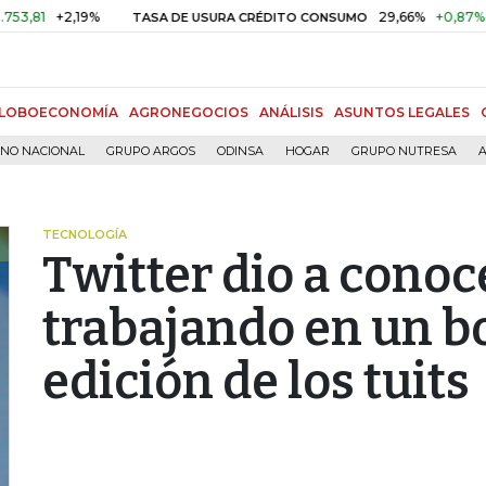
+2,19%
29,66%
+0,87%
+3,02
TASA DE USURA CRÉDITO CONSUMO
LOBOECONOMÍA
AGRONEGOCIOS
ANÁLISIS
ASUNTOS LEGALES
RNO NACIONAL
GRUPO ARGOS
ODINSA
HOGAR
GRUPO NUTRESA
A
TECNOLOGÍA
Twitter dio a conoc
trabajando en un bo
edición de los tuits