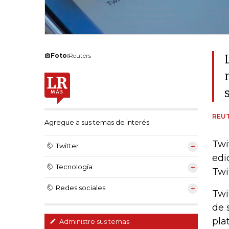
Foto:
Reuters
REU
Agregue a sus temas de interés
Twi
Twitter
edi
Tecnología
Twi
Redes sociales
Twi
de 
pla
Administre sus temas