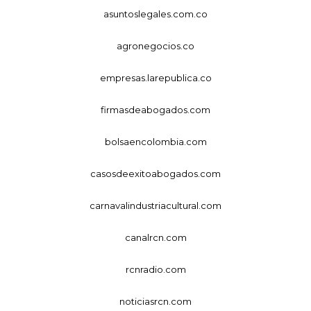
asuntoslegales.com.co
agronegocios.co
empresas.larepublica.co
firmasdeabogados.com
bolsaencolombia.com
casosdeexitoabogados.com
carnavalindustriacultural.com
canalrcn.com
rcnradio.com
noticiasrcn.com