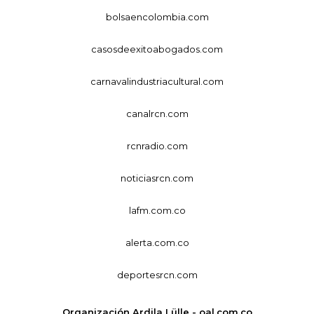
bolsaencolombia.com
casosdeexitoabogados.com
carnavalindustriacultural.com
canalrcn.com
rcnradio.com
noticiasrcn.com
lafm.com.co
alerta.com.co
deportesrcn.com
Organización Ardila Lülle - oal.com.co