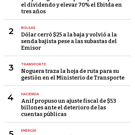
el dividendo y elevar 70% el Ebitda en
tres años
BOLSAS
2
Dólar cerró $25 a la baja y volvió a la
senda bajista pese a las subastas del
Emisor
TRANSPORTE
3
Noguera traza la hoja de ruta para su
gestión en el Ministerio de Transporte
HACIENDA
4
Anif propuso un ajuste fiscal de $53
billones ante el deterioro de las
cuentas públicas
ENERGÍA
5