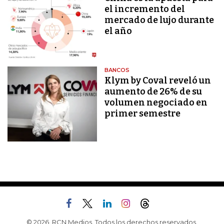
el incremento del
mercado de lujo durante
el año
BANCOS
Klym by Coval reveló un
aumento de 26% de su
volumen negociado en
primer semestre
© 2026, RCN Medios. Todos los derechos reservados.