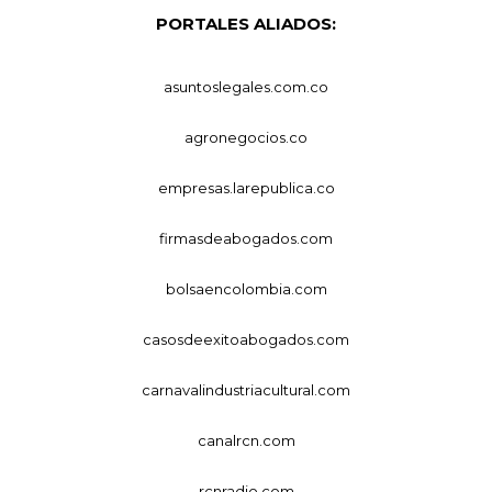
PORTALES ALIADOS:
asuntoslegales.com.co
agronegocios.co
empresas.larepublica.co
firmasdeabogados.com
bolsaencolombia.com
casosdeexitoabogados.com
carnavalindustriacultural.com
canalrcn.com
rcnradio.com