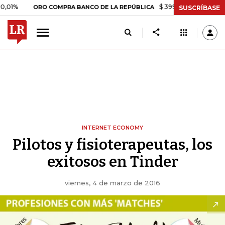
%
$ 399.745,16
+$ 2.295,71
ORO COMPRA BANCO DE LA REPÚBLICA
SUSCRÍBASE
INTERNET ECONOMY
Pilotos y fisioterapeutas, los
exitosos en Tinder
viernes, 4 de marzo de 2016