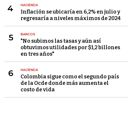
HACIENDA
4
Inflación se ubicaría en 6,2% en julio y
regresaría a niveles máximos de 2024
BANCOS
5
"No subimos las tasas y aún así
obtuvimos utilidades por $1,2 billones
en tres años"
HACIENDA
6
Colombia sigue como el segundo país
de la Ocde donde más aumenta el
costo de vida