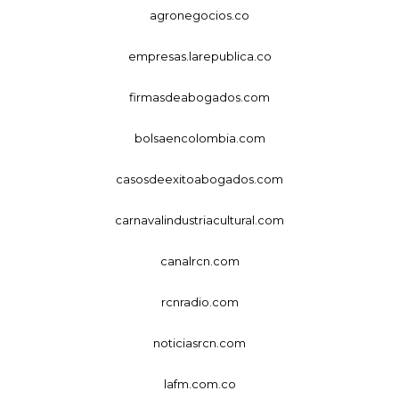
agronegocios.co
empresas.larepublica.co
firmasdeabogados.com
bolsaencolombia.com
casosdeexitoabogados.com
carnavalindustriacultural.com
canalrcn.com
rcnradio.com
noticiasrcn.com
lafm.com.co