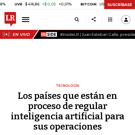
$ 416,86
+$ 0,05
+0,01%
US$ 64.968,40
US$ 856,
UVR
BITCOIN
SUSCRÍBASE
EN VIVO
#InsideLR | Juan Esteban Calle, presi
TECNOLOGÍA
Los países que están en
proceso de regular
inteligencia artificial para
sus operaciones