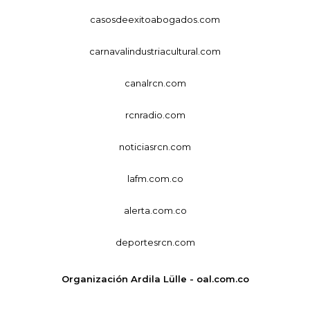
casosdeexitoabogados.com
carnavalindustriacultural.com
canalrcn.com
rcnradio.com
noticiasrcn.com
lafm.com.co
alerta.com.co
deportesrcn.com
Organización Ardila Lülle - oal.com.co